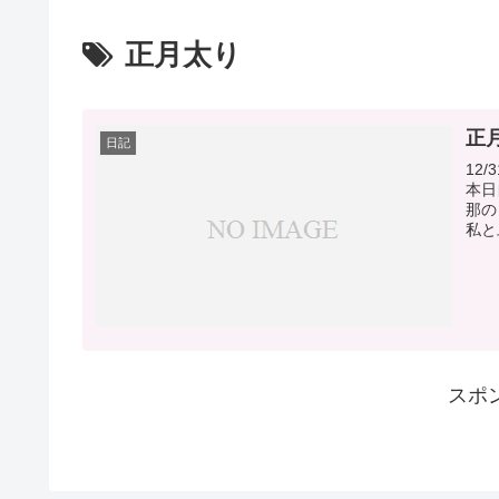
正月太り
正
日記
12
本日
那の
私と
スポ