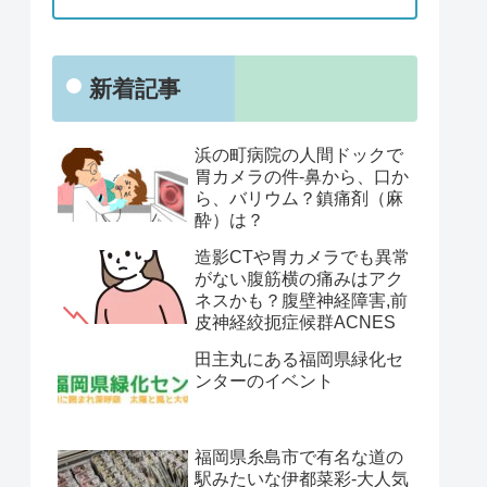
新着記事
浜の町病院の人間ドックで
胃カメラの件-鼻から、口か
ら、バリウム？鎮痛剤（麻
酔）は？
造影CTや胃カメラでも異常
がない腹筋横の痛みはアク
ネスかも？腹壁神経障害,前
皮神経絞扼症候群ACNES
田主丸にある福岡県緑化セ
ンターのイベント
福岡県糸島市で有名な道の
駅みたいな伊都菜彩-大人気