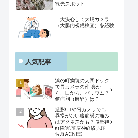
観光スポット
一大決心して大腸カメラ
（大腸内視鏡検査）を経験
人気記事
浜の町病院の人間ドック
で胃カメラの件-鼻か
ら、口から、バリウム？
鎮痛剤（麻酔）は？
造影CTや胃カメラでも
異常がない腹筋横の痛み
はアクネスかも？腹壁神
経障害,前皮神経絞扼症
候群ACNES