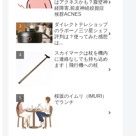
はアクネスかも？腹壁神
経障害,前皮神経絞扼症
候群ACNES
ダイレクトテレショップ
のラボーノ三ツ星シェフ
評判は？使ってみた感想
は...
スカイマークは杖を機内
に連絡なしでも持ち込め
ます｜飛行機への杖
桜坂のイムリ（IMURI）
でランチ