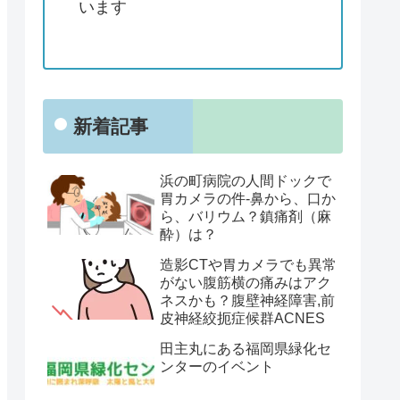
います
新着記事
浜の町病院の人間ドックで
胃カメラの件-鼻から、口か
ら、バリウム？鎮痛剤（麻
酔）は？
造影CTや胃カメラでも異常
がない腹筋横の痛みはアク
ネスかも？腹壁神経障害,前
皮神経絞扼症候群ACNES
田主丸にある福岡県緑化セ
ンターのイベント