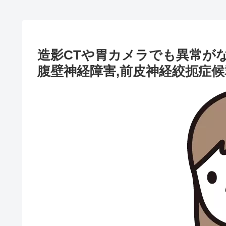
造影CTや胃カメラでも異常が
腹壁神経障害,前皮神経絞扼症候群