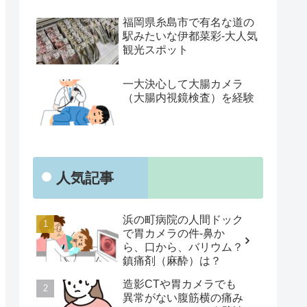
福岡県糸島市で有名な道の
駅みたいな伊都菜彩-大人気
観光スポット
一大決心して大腸カメラ
（大腸内視鏡検査）を経験
人気記事
浜の町病院の人間ドック
で胃カメラの件-鼻か
ら、口から、バリウム？
鎮痛剤（麻酔）は？
造影CTや胃カメラでも
異常がない腹筋横の痛み