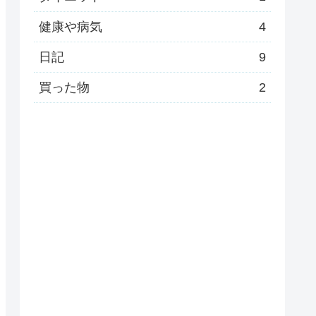
健康や病気
4
日記
9
買った物
2